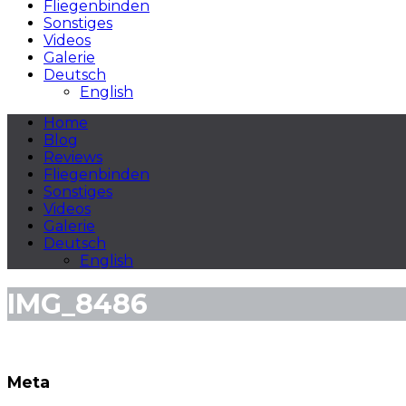
Fliegenbinden
Sonstiges
Videos
Galerie
Deutsch
English
Home
Blog
Reviews
Fliegenbinden
Sonstiges
Videos
Galerie
Deutsch
English
IMG_8486
Meta