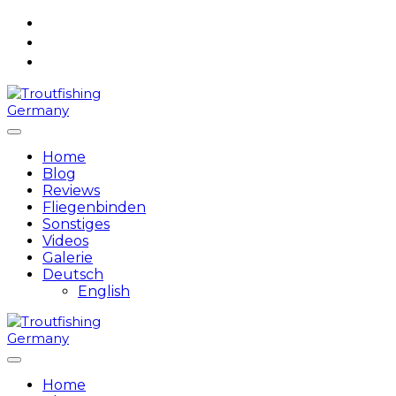
Skip
to
content
Home
Blog
Reviews
Fliegenbinden
Sonstiges
Videos
Galerie
Deutsch
English
Home