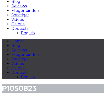
Blog
Reviews
Fliegenbinden
Sonstiges
Videos
Galerie
Deutsch
English
Home
Blog
Reviews
Fliegenbinden
Sonstiges
Videos
Galerie
Deutsch
English
P1050823