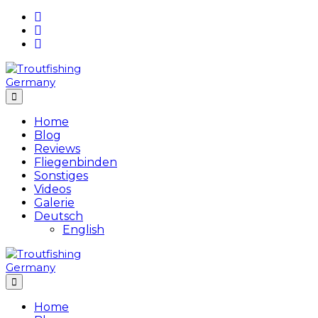
Skip
to
content
Home
Blog
Reviews
Fliegenbinden
Sonstiges
Videos
Galerie
Deutsch
English
Home