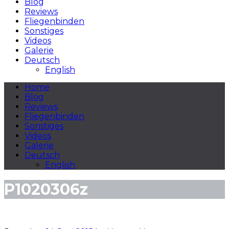
Blog
Reviews
Fliegenbinden
Sonstiges
Videos
Galerie
Deutsch
English
Home
Blog
Reviews
Fliegenbinden
Sonstiges
Videos
Galerie
Deutsch
English
P1020306z