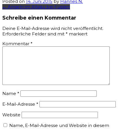
Posted on
14. Juni 2015
by
Hannes N.
Post
←
Angeln im Allgäu bei Füssen
navigation
Schreibe einen Kommentar
Deine E-Mail-Adresse wird nicht veröffentlicht.
Erforderliche Felder sind mit
*
markiert
Kommentar
*
Name
*
E-Mail-Adresse
*
Website
Name, E-Mail-Adresse und Website in diesem