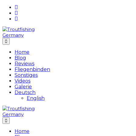
Skip
to
content
Home
Blog
Reviews
Fliegenbinden
Sonstiges
Videos
Galerie
Deutsch
English
Home