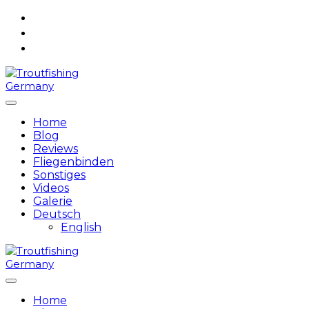
Skip
to
content
Home
Blog
Reviews
Fliegenbinden
Sonstiges
Videos
Galerie
Deutsch
English
Home