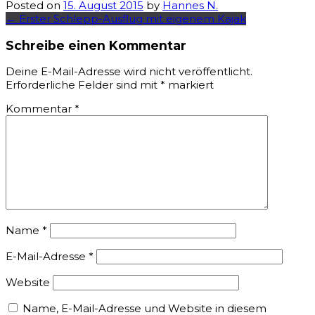
Posted on
15. August 2015
by
Hannes N.
Post
←
Erster Schlepp-Ausflug mit eigenem Kajak
navigation
Schreibe einen Kommentar
Deine E-Mail-Adresse wird nicht veröffentlicht.
Erforderliche Felder sind mit
*
markiert
Kommentar
*
Name
*
E-Mail-Adresse
*
Website
Name, E-Mail-Adresse und Website in diesem