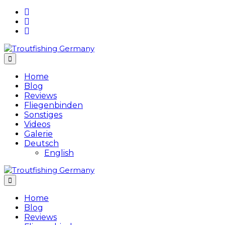
Skip
to
content
Home
Blog
Reviews
Fliegenbinden
Sonstiges
Videos
Galerie
Deutsch
English
Home
Blog
Reviews