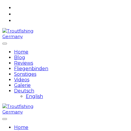
Skip
to
content
Home
Blog
Reviews
Fliegenbinden
Sonstiges
Videos
Galerie
Deutsch
English
Home