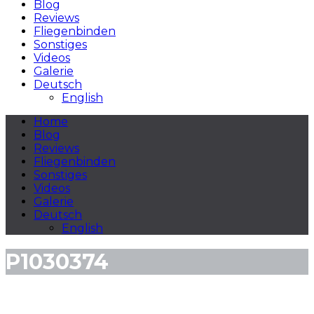
Blog
Reviews
Fliegenbinden
Sonstiges
Videos
Galerie
Deutsch
English
Home
Blog
Reviews
Fliegenbinden
Sonstiges
Videos
Galerie
Deutsch
English
P1030374