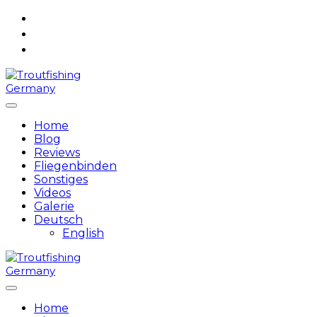
Skip
to
content
Home
Blog
Reviews
Fliegenbinden
Sonstiges
Videos
Galerie
Deutsch
English
Home