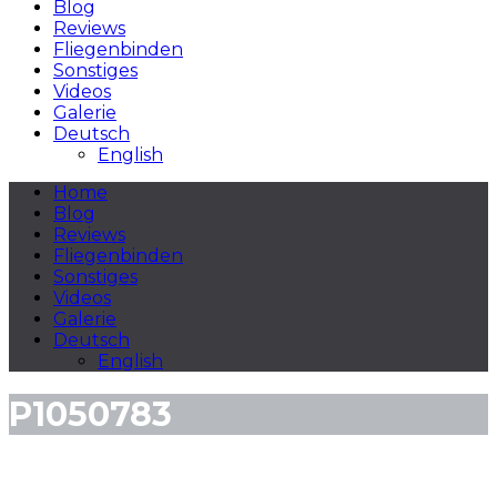
Blog
Reviews
Fliegenbinden
Sonstiges
Videos
Galerie
Deutsch
English
Home
Blog
Reviews
Fliegenbinden
Sonstiges
Videos
Galerie
Deutsch
English
P1050783