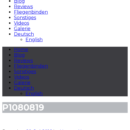
Blog
Reviews
Fliegenbinden
Sonstiges
Videos
Galerie
Deutsch
English
Home
Blog
Reviews
Fliegenbinden
Sonstiges
Videos
Galerie
Deutsch
English
P1080819