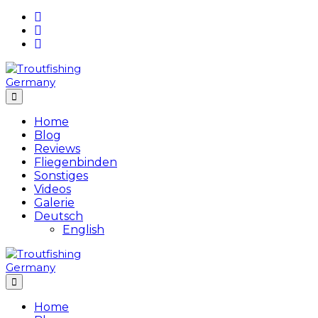
Skip
to
content
Home
Blog
Reviews
Fliegenbinden
Sonstiges
Videos
Galerie
Deutsch
English
Home