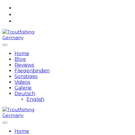
Skip
to
content
Home
Blog
Reviews
Fliegenbinden
Sonstiges
Videos
Galerie
Deutsch
English
Home