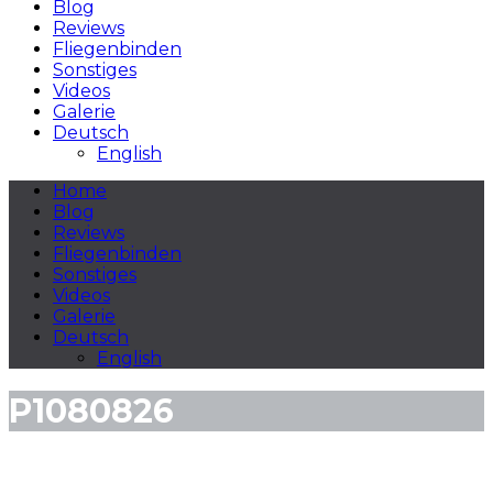
Blog
Reviews
Fliegenbinden
Sonstiges
Videos
Galerie
Deutsch
English
Home
Blog
Reviews
Fliegenbinden
Sonstiges
Videos
Galerie
Deutsch
English
P1080826