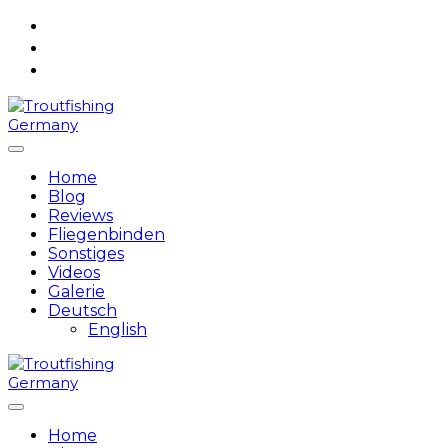
Skip
to
content
Home
Blog
Reviews
Fliegenbinden
Sonstiges
Videos
Galerie
Deutsch
English
Home