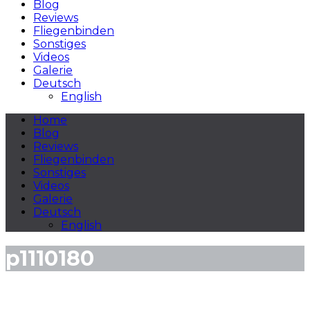
Blog
Reviews
Fliegenbinden
Sonstiges
Videos
Galerie
Deutsch
English
Home
Blog
Reviews
Fliegenbinden
Sonstiges
Videos
Galerie
Deutsch
English
p1110180