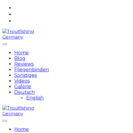
Skip
to
content
Home
Blog
Reviews
Fliegenbinden
Sonstiges
Videos
Galerie
Deutsch
English
Home