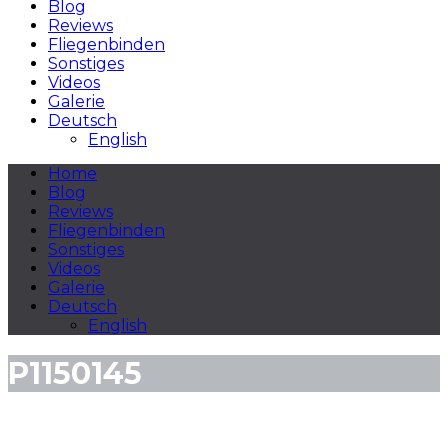
Blog
Reviews
Fliegenbinden
Sonstiges
Videos
Galerie
Deutsch
English
Home
Blog
Reviews
Fliegenbinden
Sonstiges
Videos
Galerie
Deutsch
English
P1150145