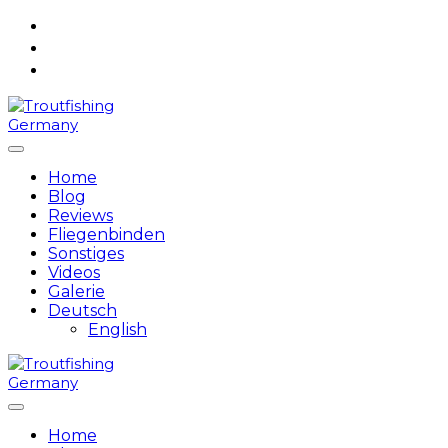
Skip
to
content
Home
Blog
Reviews
Fliegenbinden
Sonstiges
Videos
Galerie
Deutsch
English
Home