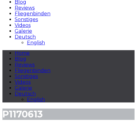
Blog
Reviews
Fliegenbinden
Sonstiges
Videos
Galerie
Deutsch
English
Home
Blog
Reviews
Fliegenbinden
Sonstiges
Videos
Galerie
Deutsch
English
P1170613