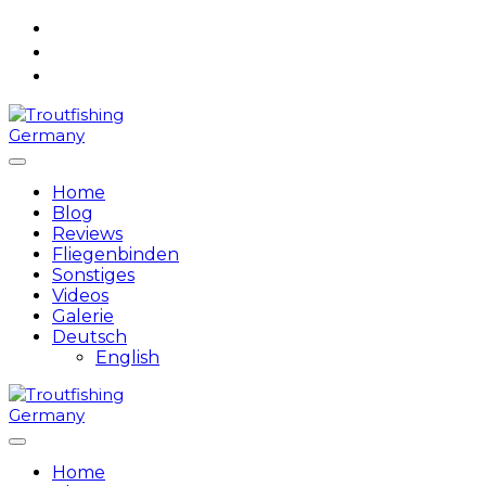
Skip
to
content
Home
Blog
Reviews
Fliegenbinden
Sonstiges
Videos
Galerie
Deutsch
English
Home