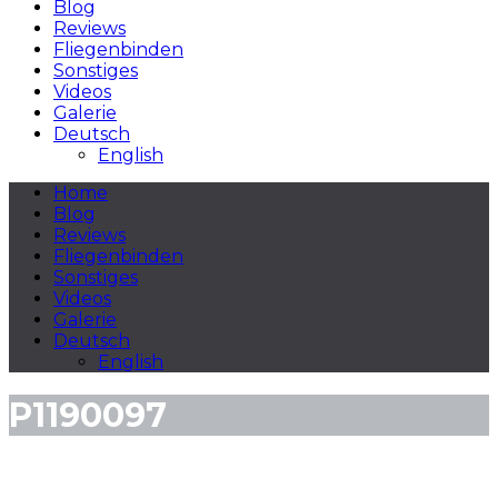
Blog
Reviews
Fliegenbinden
Sonstiges
Videos
Galerie
Deutsch
English
Home
Blog
Reviews
Fliegenbinden
Sonstiges
Videos
Galerie
Deutsch
English
P1190097