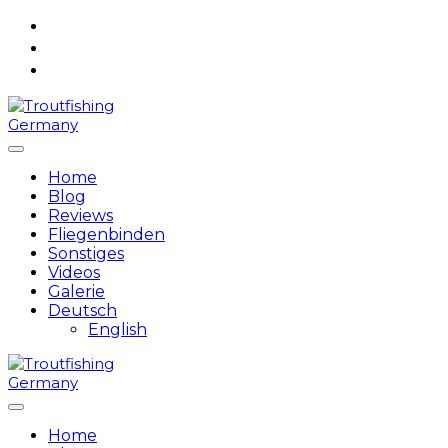
Skip
to
content
Home
Blog
Reviews
Fliegenbinden
Sonstiges
Videos
Galerie
Deutsch
English
Home