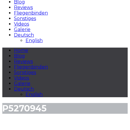
Blog
Reviews
Fliegenbinden
Sonstiges
Videos
Galerie
Deutsch
English
Home
Blog
Reviews
Fliegenbinden
Sonstiges
Videos
Galerie
Deutsch
English
P5270945