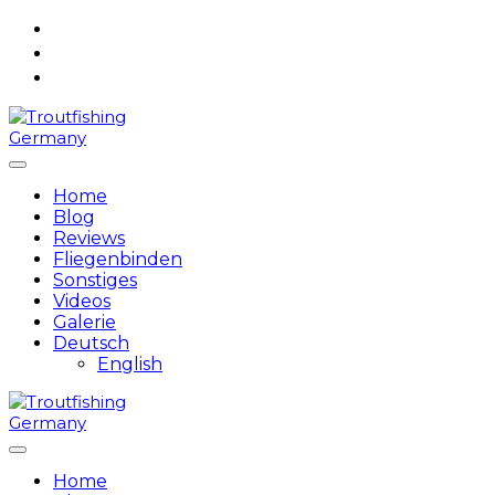
Skip
to
content
Home
Blog
Reviews
Fliegenbinden
Sonstiges
Videos
Galerie
Deutsch
English
Home