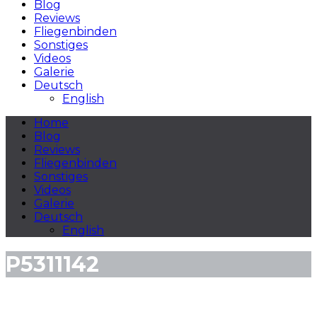
Blog
Reviews
Fliegenbinden
Sonstiges
Videos
Galerie
Deutsch
English
Home
Blog
Reviews
Fliegenbinden
Sonstiges
Videos
Galerie
Deutsch
English
P5311142