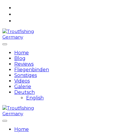
Skip
to
content
Home
Blog
Reviews
Fliegenbinden
Sonstiges
Videos
Galerie
Deutsch
English
Home