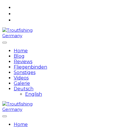
Skip
to
content
Home
Blog
Reviews
Fliegenbinden
Sonstiges
Videos
Galerie
Deutsch
English
Home