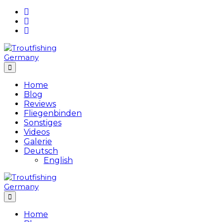
Skip
to
content
Home
Blog
Reviews
Fliegenbinden
Sonstiges
Videos
Galerie
Deutsch
English
Home