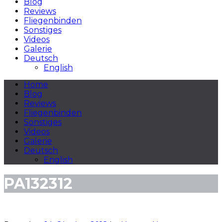
Blog
Reviews
Fliegenbinden
Sonstiges
Videos
Galerie
Deutsch
English
Home
Blog
Reviews
Fliegenbinden
Sonstiges
Videos
Galerie
Deutsch
English
PA132312