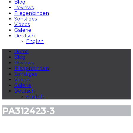
Blog
Reviews
Fliegenbinden
Sonstiges
Videos
Galerie
Deutsch
English
Home
Blog
Reviews
Fliegenbinden
Sonstiges
Videos
Galerie
Deutsch
English
PA312423-3