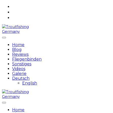
Skip
to
content
Home
Blog
Reviews
Fliegenbinden
Sonstiges
Videos
Galerie
Deutsch
English
Home