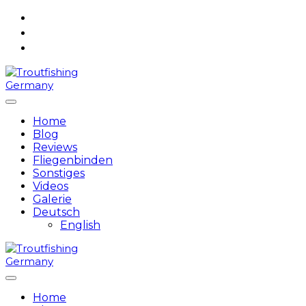
Skip
to
content
Home
Blog
Reviews
Fliegenbinden
Sonstiges
Videos
Galerie
Deutsch
English
Home