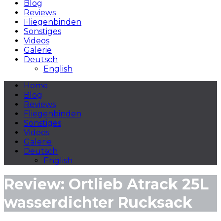
Blog
Reviews
Fliegenbinden
Sonstiges
Videos
Galerie
Deutsch
English
Home
Blog
Reviews
Fliegenbinden
Sonstiges
Videos
Galerie
Deutsch
English
Review: Ortlieb Atrack 25L
wasserdichter Rucksack