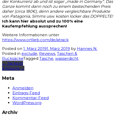
der Konkurrenz ab und ist sogar „made in Germany“. Das
Ganze kommt dann noch zu einem bestechenden Preis
daher (circa 180€), denn andere vergleichbare Produkte
von Patagonia, Simms usw. kosten locker das DOPPELTE!
Ich kann hier absolut und zu 100% eine
Kaufempfehlung aussprechen!
Weitere Informationen unter
https://www.ortlieb.com/de/atrack
Posted on
1. März 2019
1. März 2019
by
Hannes N.
Posted in
exclude
,
Reviews
,
Taschen &
Rucksäcke
Tagged
Tasche
,
wasserdicht
Post
←
Jackpot
Erlösung
→
navigation
Meta
Anmelden
Eintrags-Feed
Kommentar-Feed
WordPress.org
Archiv