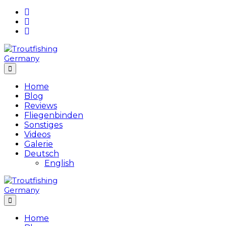
Skip
to
content
Home
Blog
Reviews
Fliegenbinden
Sonstiges
Videos
Galerie
Deutsch
English
Home