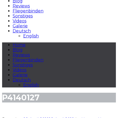
Blog
Reviews
Fliegenbinden
Sonstiges
Videos
Galerie
Deutsch
English
Home
Blog
Reviews
Fliegenbinden
Sonstiges
Videos
Galerie
Deutsch
English
P4140127