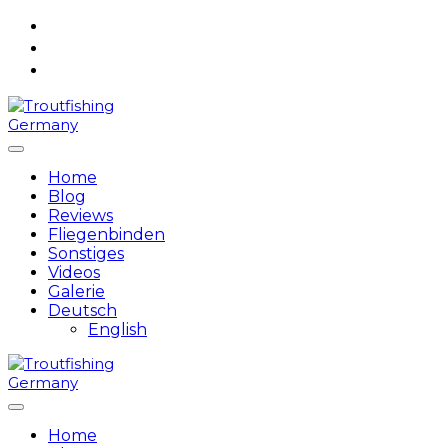
Skip
to
content
Home
Blog
Reviews
Fliegenbinden
Sonstiges
Videos
Galerie
Deutsch
English
Home