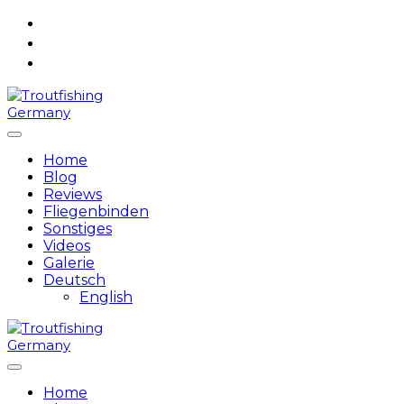
Skip
to
content
Home
Blog
Reviews
Fliegenbinden
Sonstiges
Videos
Galerie
Deutsch
English
Home