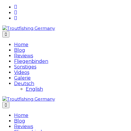
Skip
to
content
Home
Blog
Reviews
Fliegenbinden
Sonstiges
Videos
Galerie
Deutsch
English
Home
Blog
Reviews