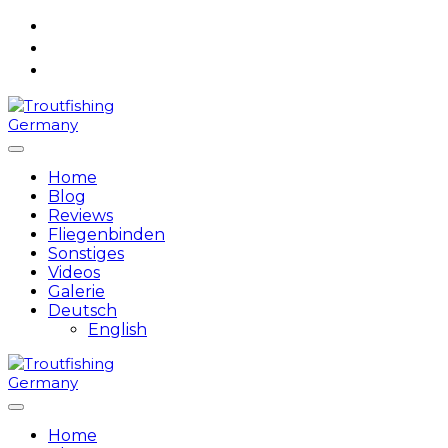
Skip
to
content
Home
Blog
Reviews
Fliegenbinden
Sonstiges
Videos
Galerie
Deutsch
English
Home