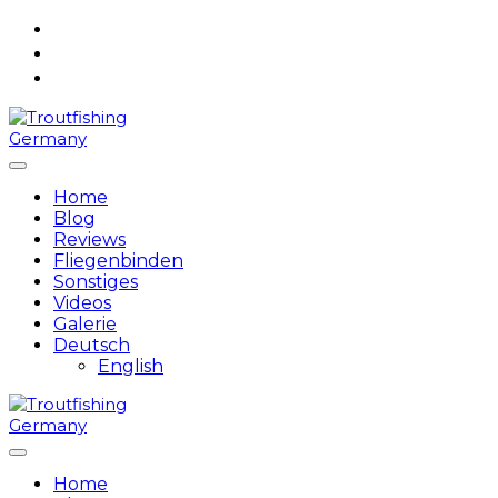
Skip
to
content
Home
Blog
Reviews
Fliegenbinden
Sonstiges
Videos
Galerie
Deutsch
English
Home