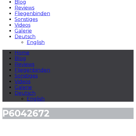
Blog
Reviews
Fliegenbinden
Sonstiges
Videos
Galerie
Deutsch
English
Home
Blog
Reviews
Fliegenbinden
Sonstiges
Videos
Galerie
Deutsch
English
P6042672