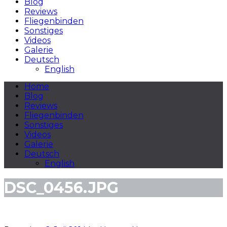
Blog
Reviews
Fliegenbinden
Sonstiges
Videos
Galerie
Deutsch
English
Home
Blog
Reviews
Fliegenbinden
Sonstiges
Videos
Galerie
Deutsch
English
DSC_0456.JPG