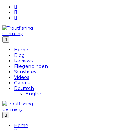
Skip
to
content
Home
Blog
Reviews
Fliegenbinden
Sonstiges
Videos
Galerie
Deutsch
English
Home