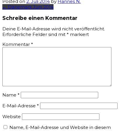
Posted on
2. Juli 2014
by
Hannes N.
Post
←
Dänemark Juni 2014
navigation
Schreibe einen Kommentar
Deine E-Mail-Adresse wird nicht veröffentlicht.
Erforderliche Felder sind mit
*
markiert
Kommentar
*
Name
*
E-Mail-Adresse
*
Website
Name, E-Mail-Adresse und Website in diesem