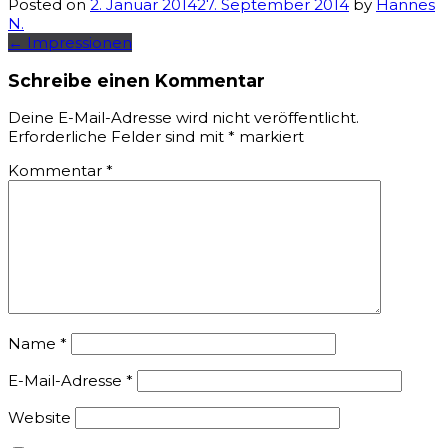
Posted on
2. Januar 2014
27. September 2014
by
Hannes
N.
Post
←
Impressionen
navigation
Schreibe einen Kommentar
Deine E-Mail-Adresse wird nicht veröffentlicht.
Erforderliche Felder sind mit
*
markiert
Kommentar
*
Name
*
E-Mail-Adresse
*
Website