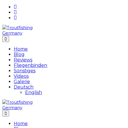
Skip
to
content
Home
Blog
Reviews
Fliegenbinden
Sonstiges
Videos
Galerie
Deutsch
English
Home