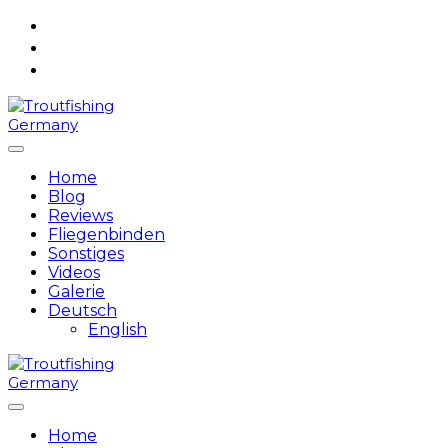
Skip
to
content
Home
Blog
Reviews
Fliegenbinden
Sonstiges
Videos
Galerie
Deutsch
English
Home