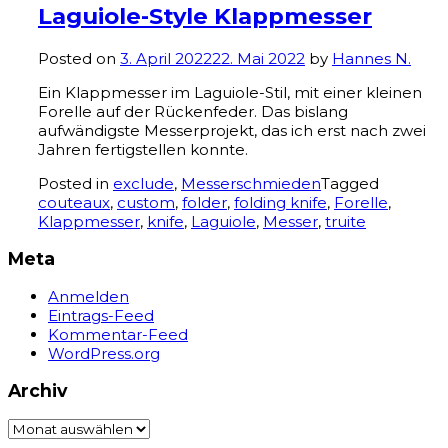
Laguiole-Style Klappmesser
Posted on
3. April 2022
22. Mai 2022
by
Hannes N.
Ein Klappmesser im Laguiole-Stil, mit einer kleinen
Forelle auf der Rückenfeder. Das bislang
aufwändigste Messerprojekt, das ich erst nach zwei
Jahren fertigstellen konnte.
Posted in
exclude
,
Messerschmieden
Tagged
couteaux
,
custom
,
folder
,
folding knife
,
Forelle
,
Klappmesser
,
knife
,
Laguiole
,
Messer
,
truite
Meta
Anmelden
Eintrags-Feed
Kommentar-Feed
WordPress.org
Archiv
Archiv