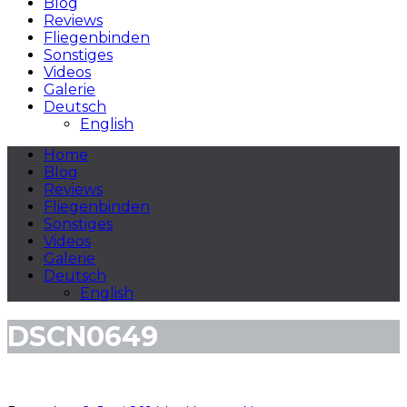
Blog
Reviews
Fliegenbinden
Sonstiges
Videos
Galerie
Deutsch
English
Home
Blog
Reviews
Fliegenbinden
Sonstiges
Videos
Galerie
Deutsch
English
DSCN0649