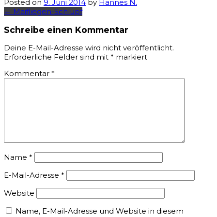
Posted on
9. Juni 2014
by
Hannes N.
Post
←
Maifliegen-Schlupf
navigation
Schreibe einen Kommentar
Deine E-Mail-Adresse wird nicht veröffentlicht.
Erforderliche Felder sind mit
*
markiert
Kommentar
*
Name
*
E-Mail-Adresse
*
Website
Name, E-Mail-Adresse und Website in diesem