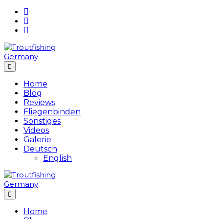
Skip
to
content
Home
Blog
Reviews
Fliegenbinden
Sonstiges
Videos
Galerie
Deutsch
English
Home