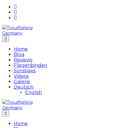
Skip
to
content
Home
Blog
Reviews
Fliegenbinden
Sonstiges
Videos
Galerie
Deutsch
English
Home