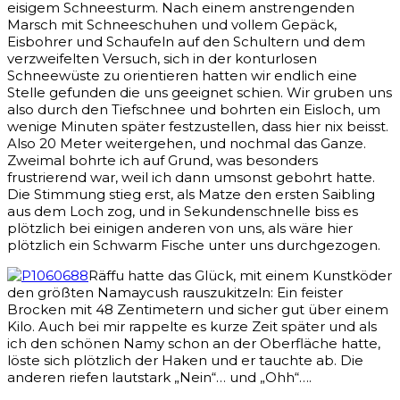
eisigem Schneesturm. Nach einem anstrengenden
Marsch mit Schneeschuhen und vollem Gepäck,
Eisbohrer und Schaufeln auf den Schultern und dem
verzweifelten Versuch, sich in der konturlosen
Schneewüste zu orientieren hatten wir endlich eine
Stelle gefunden die uns geeignet schien. Wir gruben uns
also durch den Tiefschnee und bohrten ein Eisloch, um
wenige Minuten später festzustellen, dass hier nix beisst.
Also 20 Meter weitergehen, und nochmal das Ganze.
Zweimal bohrte ich auf Grund, was besonders
frustrierend war, weil ich dann umsonst gebohrt hatte.
Die Stimmung stieg erst, als Matze den ersten Saibling
aus dem Loch zog, und in Sekundenschnelle biss es
plötzlich bei einigen anderen von uns, als wäre hier
plötzlich ein Schwarm Fische unter uns durchgezogen.
Räffu hatte das Glück, mit einem Kunstköder
den größten Namaycush rauszukitzeln: Ein feister
Brocken mit 48 Zentimetern und sicher gut über einem
Kilo. Auch bei mir rappelte es kurze Zeit später und als
ich den schönen Namy schon an der Oberfläche hatte,
löste sich plötzlich der Haken und er tauchte ab. Die
anderen riefen lautstark „Nein“… und „Ohh“….