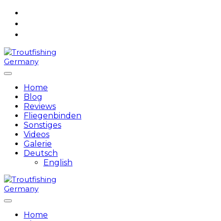
Skip
to
content
Home
Blog
Reviews
Fliegenbinden
Sonstiges
Videos
Galerie
Deutsch
English
Home