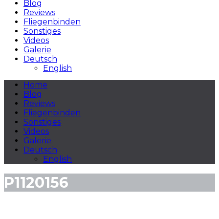
Blog
Reviews
Fliegenbinden
Sonstiges
Videos
Galerie
Deutsch
English
Home
Blog
Reviews
Fliegenbinden
Sonstiges
Videos
Galerie
Deutsch
English
P1120156