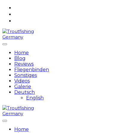
Skip
to
content
Home
Blog
Reviews
Fliegenbinden
Sonstiges
Videos
Galerie
Deutsch
English
Home