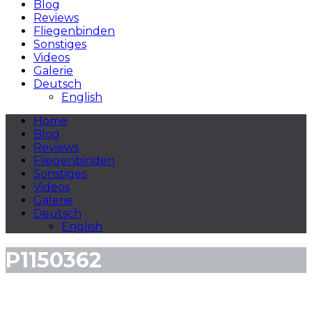
Blog
Reviews
Fliegenbinden
Sonstiges
Videos
Galerie
Deutsch
English
Home
Blog
Reviews
Fliegenbinden
Sonstiges
Videos
Galerie
Deutsch
English
P1150362