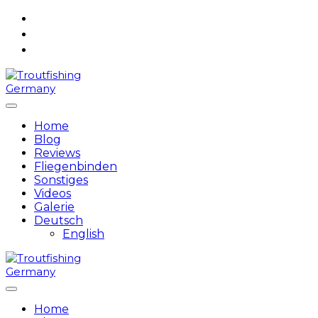
Skip
to
content
Home
Blog
Reviews
Fliegenbinden
Sonstiges
Videos
Galerie
Deutsch
English
Home