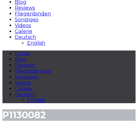
Blog
Reviews
Fliegenbinden
Sonstiges
Videos
Galerie
Deutsch
English
Home
Blog
Reviews
Fliegenbinden
Sonstiges
Videos
Galerie
Deutsch
English
P1130082