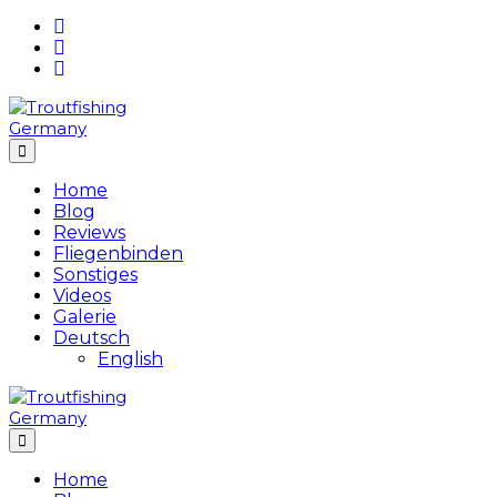
Skip
to
content
Home
Blog
Reviews
Fliegenbinden
Sonstiges
Videos
Galerie
Deutsch
English
Home