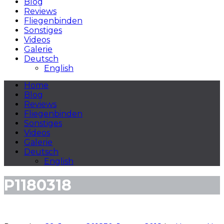
Blog
Reviews
Fliegenbinden
Sonstiges
Videos
Galerie
Deutsch
English
Home
Blog
Reviews
Fliegenbinden
Sonstiges
Videos
Galerie
Deutsch
English
P1180318