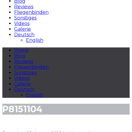
Blog
Reviews
Fliegenbinden
Sonstiges
Videos
Galerie
Deutsch
English
Home
Blog
Reviews
Fliegenbinden
Sonstiges
Videos
Galerie
Deutsch
English
P8151104