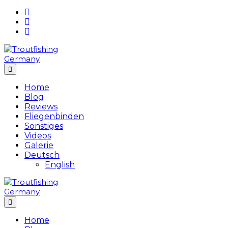
Skip
to
content
Home
Blog
Reviews
Fliegenbinden
Sonstiges
Videos
Galerie
Deutsch
English
Home