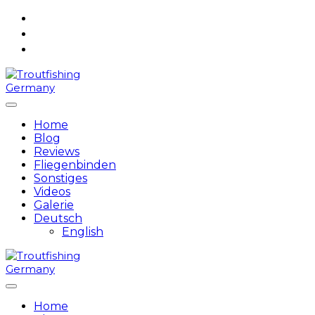
Skip
to
content
Home
Blog
Reviews
Fliegenbinden
Sonstiges
Videos
Galerie
Deutsch
English
Home