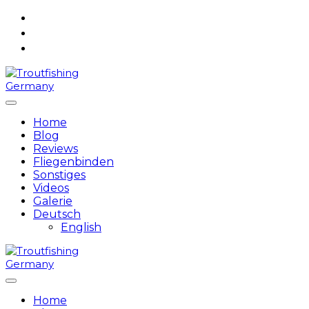
Skip
to
content
Home
Blog
Reviews
Fliegenbinden
Sonstiges
Videos
Galerie
Deutsch
English
Home