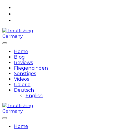
Skip
to
content
Home
Blog
Reviews
Fliegenbinden
Sonstiges
Videos
Galerie
Deutsch
English
Home