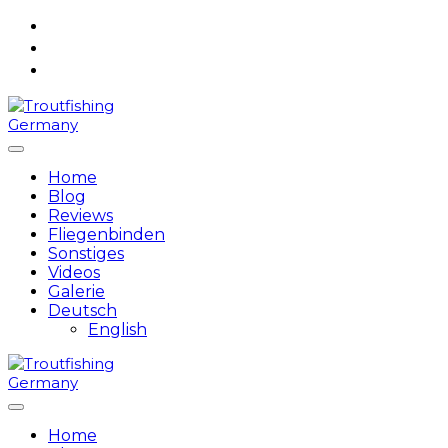
Skip
to
content
Home
Blog
Reviews
Fliegenbinden
Sonstiges
Videos
Galerie
Deutsch
English
Home