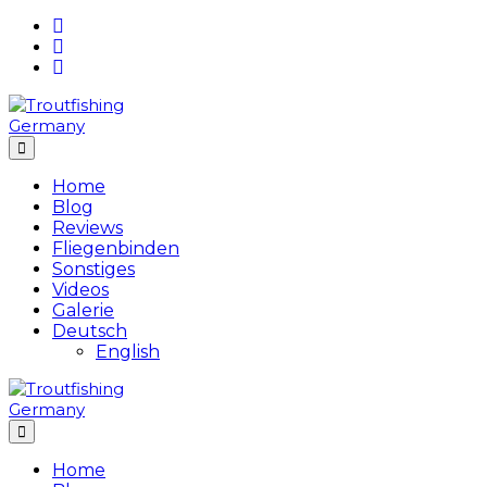
Skip
to
content
Home
Blog
Reviews
Fliegenbinden
Sonstiges
Videos
Galerie
Deutsch
English
Home