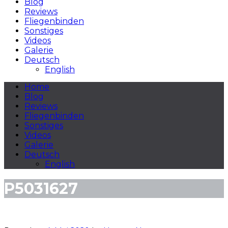
Blog
Reviews
Fliegenbinden
Sonstiges
Videos
Galerie
Deutsch
English
Home
Blog
Reviews
Fliegenbinden
Sonstiges
Videos
Galerie
Deutsch
English
P5031627