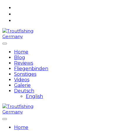
Skip
to
content
Home
Blog
Reviews
Fliegenbinden
Sonstiges
Videos
Galerie
Deutsch
English
Home