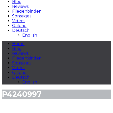
Blog
Reviews
Fliegenbinden
Sonstiges
Videos
Galerie
Deutsch
English
Home
Blog
Reviews
Fliegenbinden
Sonstiges
Videos
Galerie
Deutsch
English
P4240997