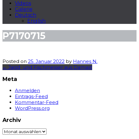
Videos
Galerie
Deutsch
English
P7170715
Posted on
25. Januar 2022
by
Hannes N.
Post
←
Jagd- und Fischmesser aus Damast
navigation
Meta
Anmelden
Eintrags-Feed
Kommentar-Feed
WordPress.org
Archiv
Archiv