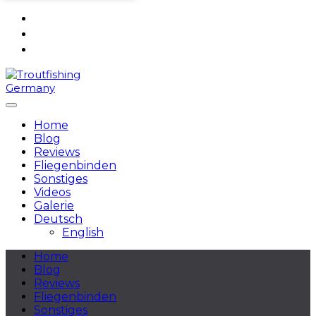
Skip
to
content
Home
Blog
Reviews
Fliegenbinden
Sonstiges
Videos
Galerie
Deutsch
English
Home
Blog
Reviews
Fliegenbinden
Sonstiges