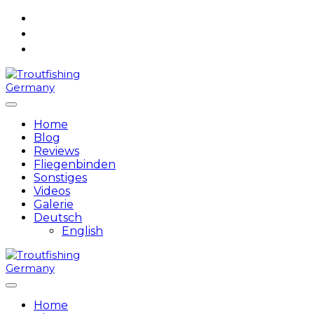
Skip
to
content
Home
Blog
Reviews
Fliegenbinden
Sonstiges
Videos
Galerie
Deutsch
English
Home