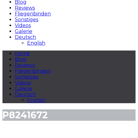
Blog
Reviews
Fliegenbinden
Sonstiges
Videos
Galerie
Deutsch
English
Home
Blog
Reviews
Fliegenbinden
Sonstiges
Videos
Galerie
Deutsch
English
P8241672