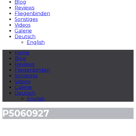
Blog
Reviews
Fliegenbinden
Sonstiges
Videos
Galerie
Deutsch
English
Home
Blog
Reviews
Fliegenbinden
Sonstiges
Videos
Galerie
Deutsch
English
P5060927