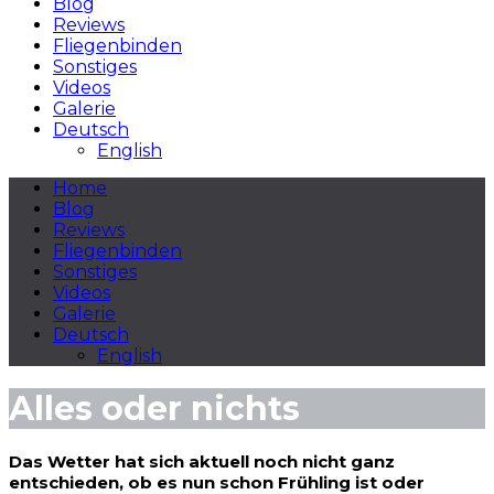
Blog
Reviews
Fliegenbinden
Sonstiges
Videos
Galerie
Deutsch
English
Home
Blog
Reviews
Fliegenbinden
Sonstiges
Videos
Galerie
Deutsch
English
Alles oder nichts
Das Wetter hat sich aktuell noch nicht ganz
entschieden, ob es nun schon Frühling ist oder