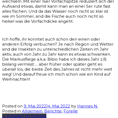
wechseln. Mit einer 16er Vorfachspitze reduziert sich der
Aufwand etwas, damit kann man an einer 5er rute fast
alles fischen. Und da das Wasser noch nicht so klar ist
wie im Sommer, sind die Fische auch noch nicht so
heikel was die Vorfachdicke angeht.
Ich hoffe, ihr konntet auch schon den einen oder
anderen Erfolg verbuchen? Je nach Region und Wetter
sind die Insekten zu unterschiedlichen Zeiten im Jahr
aktiv, auch von Jahr zu Jahr kann es etwas schwanken.
Die Markusfliege a.k.a. Bibio habe ich dieses Jahr z.B.
bislang vermisst…. aber früher oder später geht es
überall los, die beste Zeit des Jahres ist nicht mehr weit
weg! Und darauf freue ich mich schon wie ein Kind auf
Weihnachten!
Posted on
9. Mai 2022
14. Mai 2022
by
Hannes N.
Posted in
Allgemein
,
Berichte
,
Forelle
Post
←
Forellen im Schnee