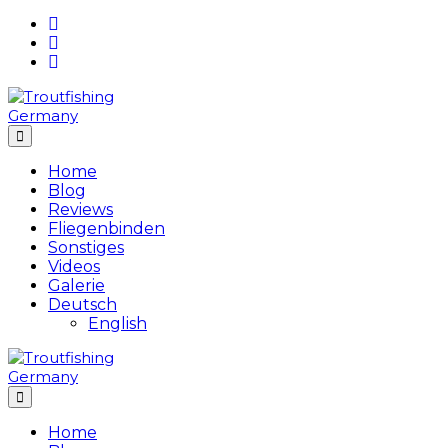
Skip
to
content
Home
Blog
Reviews
Fliegenbinden
Sonstiges
Videos
Galerie
Deutsch
English
Home