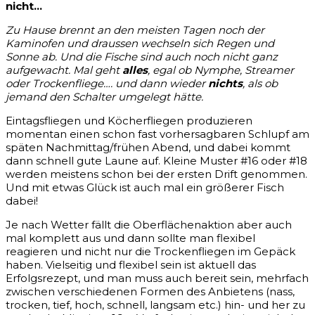
nicht…
Zu Hause brennt an den meisten Tagen noch der
Kaminofen und draussen wechseln sich Regen und
Sonne ab. Und die Fische sind auch noch nicht ganz
aufgewacht. Mal geht
alles
, egal ob Nymphe, Streamer
oder Trockenfliege…. und dann wieder
nichts
, als ob
jemand den Schalter umgelegt hätte.
Eintagsfliegen und Köcherfliegen produzieren
momentan einen schon fast vorhersagbaren Schlupf am
späten Nachmittag/frühen Abend, und dabei kommt
dann schnell gute Laune auf. Kleine Muster #16 oder #18
werden meistens schon bei der ersten Drift genommen.
Und mit etwas Glück ist auch mal ein größerer Fisch
dabei!
Je nach Wetter fällt die Oberflächenaktion aber auch
mal komplett aus und dann sollte man flexibel
reagieren und nicht nur die Trockenfliegen im Gepäck
haben. Vielseitig und flexibel sein ist aktuell das
Erfolgsrezept, und man muss auch bereit sein, mehrfach
zwischen verschiedenen Formen des Anbietens (nass,
trocken, tief, hoch, schnell, langsam etc.) hin- und her zu