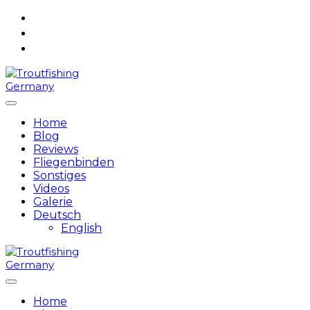
Skip
to
content
Home
Blog
Reviews
Fliegenbinden
Sonstiges
Videos
Galerie
Deutsch
English
Home