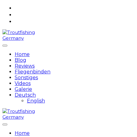
Skip
to
content
Home
Blog
Reviews
Fliegenbinden
Sonstiges
Videos
Galerie
Deutsch
English
Home